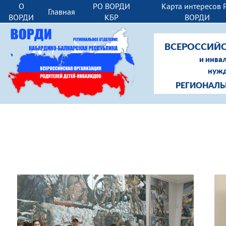
О
РО ВОРДИ
Карта интересов 
Главная
ВОРДИ
КБР
ВОРДИ
ВСЕРОССИЙС
и инва
нужд
РЕГИОНАЛЬ