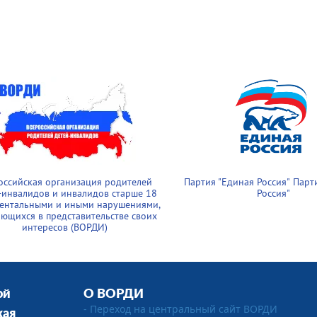
оссийская организация родителей
Партия "Единая Россия
"
Парт
-инвалидов и инвалидов старше 18
Россия
"
ментальными и иными нарушениями,
ющихся в представительстве своих
интересов (ВОРДИ)
ой
О ВОРДИ
- Переход на центральный сайт ВОРДИ
кая