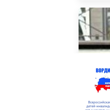
Солодовн
Координатор 
Участвует в п
Всероссийска
детей-инвалид