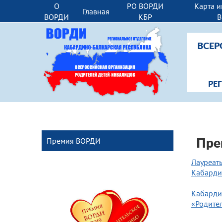
О
РО ВОРДИ
Карта и
Главная
ВОРДИ
КБР
ВСЕР
РЕ
Премия ВОРДИ
Пре
Лауреат
Кабарди
Кабарди
«Родите