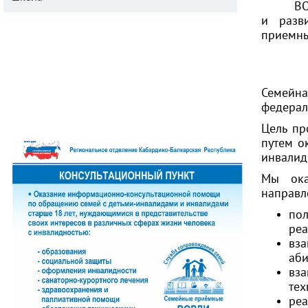
ВО
и разв
приемны
Семейн
федерал
Цель пр
путем о
инвалид
Мы ока
направл
по
реа
вза
аби
вза
тех
реа