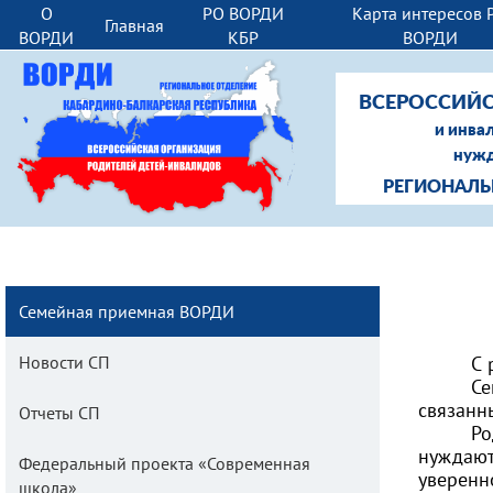
О
РО ВОРДИ
Карта интересов 
Главная
ВОРДИ
КБР
ВОРДИ
ВСЕРОССИЙС
и инва
нужд
РЕГИОНАЛЬ
Семейная приемная ВОРДИ
Новости СП
С 
Се
связанн
Отчеты СП
Ро
нуждаю
Федеральный проекта «Современная
уверенн
школа»