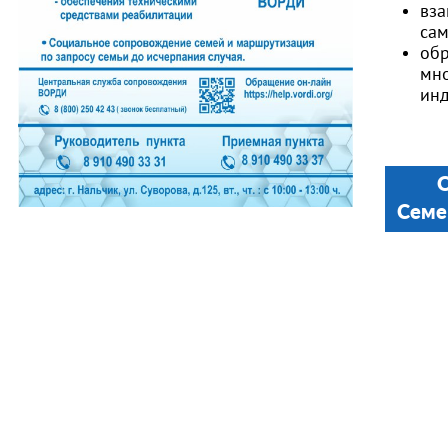
вза
са
обр
мно
инд
О
Семе