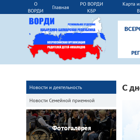
О
РО ВОРДИ
Карта и
Главная
ВОРДИ
КБР
ВСЕР
РЕ
Новости и деятельность
С дн
Новости Семейной приемной
Фотогалерея