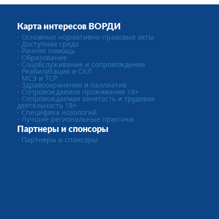
Карта интересов ВОРДИ
- Основные нормативно-правовые акты
- Доступная среда
- Ранняя помощь
- Образование
- Соцобслуживание и сопровождение
- Реабилитация и СКЛ
- МСЭ и ТСР
- Здравоохранение и паллиатив
- Сопровождаемое проживание 18+
- Сопровождаемая занятость и трудовая
деятельность 18+
- Специфика нозологий
- Лучшие региональные практики
Партнеры и спонсоры
- Партнеры и спонсоры