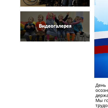
Видеогалерея
День 
осозн
держ
Мы го
трудо