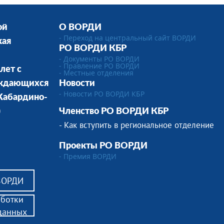
ой
О ВОРДИ
- Переход на центральный сайт ВОРДИ
кая
РО ВОРДИ КБР
- Документы РО ВОРДИ
- Правление РО ВОРДИ
лет с
-
Местные отделения
уждающихся
Новости
- Новости РО ВОРДИ КБР
 Кабардино-
)
Членство РО ВОРДИ КБР
- Как вступить в региональное отделение
Проекты РО ВОРДИ
- Премия ВОРДИ
 ВОРДИ
аботки
данных