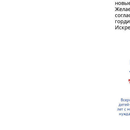
новые
Желае
согл
горди
Искр
Всер
детей
лет с 
нужда