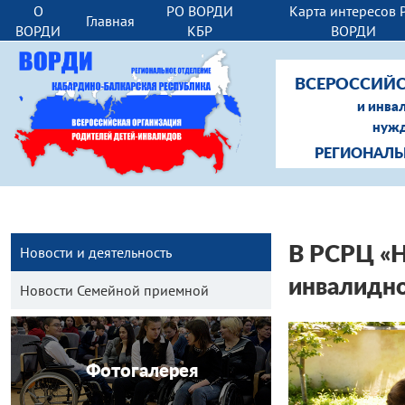
О
РО ВОРДИ
Карта интересов 
Главная
ВОРДИ
КБР
ВОРДИ
ВСЕРОССИЙС
и инва
нужд
РЕГИОНАЛЬ
Новости и деятельность
В РСРЦ «Н
инвалидн
Новости Семейной приемной
Фотогалерея