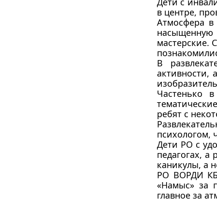
Дети с инвал
в центре, про
Атмосфера в 
насыщенную 
мастерские. С
познакомилис
В развлекат
активности, 
изобразительн
Частенько в
тематические
ребят с неко
Развлекател
психологом, 
Дети РО с уд
педагогах, а
каникулы, а н
РО ВОРДИ КБ
«Намыс» за 
главное за а